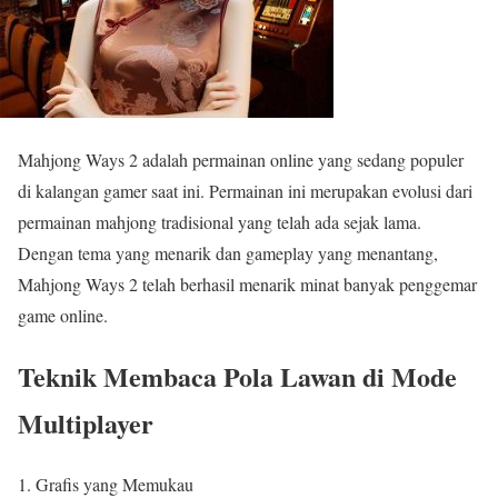
Mahjong Ways 2 adalah permainan online yang sedang populer
di kalangan gamer saat ini. Permainan ini merupakan evolusi dari
permainan mahjong tradisional yang telah ada sejak lama.
Dengan tema yang menarik dan gameplay yang menantang,
Mahjong Ways 2 telah berhasil menarik minat banyak penggemar
game online.
Teknik Membaca Pola Lawan di Mode
Multiplayer
1. Grafis yang Memukau