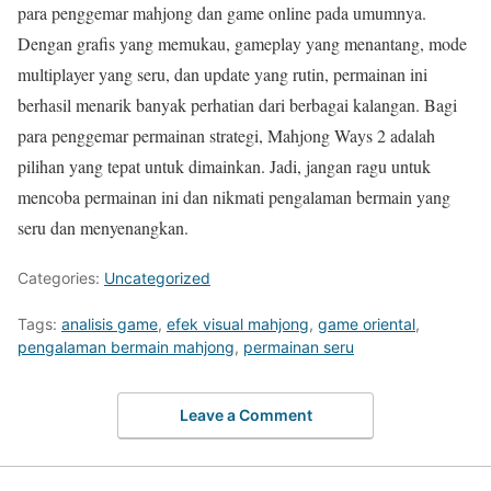
para penggemar mahjong dan game online pada umumnya.
Dengan grafis yang memukau, gameplay yang menantang, mode
multiplayer yang seru, dan update yang rutin, permainan ini
berhasil menarik banyak perhatian dari berbagai kalangan. Bagi
para penggemar permainan strategi, Mahjong Ways 2 adalah
pilihan yang tepat untuk dimainkan. Jadi, jangan ragu untuk
mencoba permainan ini dan nikmati pengalaman bermain yang
seru dan menyenangkan.
Categories:
Uncategorized
Tags:
analisis game
,
efek visual mahjong
,
game oriental
,
pengalaman bermain mahjong
,
permainan seru
Leave a Comment